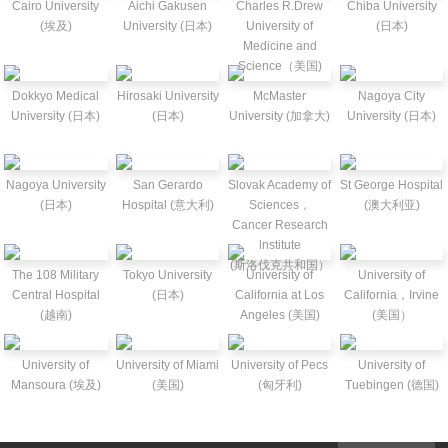
Cairo University
Aichi Gakusen
Charles R.Drew
Chiba University
(埃及)
University (日本)
University of
(日本)
Medicine and
Science（美国)
Dokkyo Medical
Hirosaki University
McMaster
Nagoya City
University (日本)
(日本)
University (加拿大)
University (日本)
Nagoya University
San Gerardo
Slovak Academy of
St George Hospital
(日本)
Hospital (意大利)
Sciences，
(澳大利亚)
Cancer Research
lnstitute
(斯洛伐克共和国）
The 108 Military
Tokyo University
University of
University of
Central Hospital
(日本)
California at Los
California，Irvine
(越南)
Angeles (美国)
(美国）
University of
University of Miami
University of Pecs
University of
Mansoura (埃及)
(美国)
(匈牙利)
Tuebingen (德国)